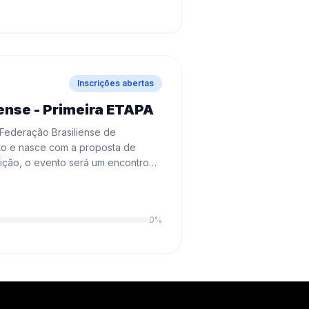
Inscrições abertas
ense - Primeira ETAPA
Federação Brasiliense de
sto e nasce com a proposta de
tição, o evento será um encontro
ar técnicas e fortalecer a cultura
 no mínimo, 1 (uma) atleta do
0
%
etas federados e não federados,
o de uma taxa adicional de
lizada nos dias 22 e 23 de agosto,
scarão vaga para a Etapa Final do